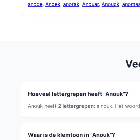
anode
,
Anoek
,
anorak
,
Anouar
,
Anouck
,
anomaa
Ve
Hoeveel lettergrepen heeft "Anouk"?
Anouk heeft
2 lettergrepen
: a·nouk. Het woord
Waar is de klemtoon in "Anouk"?