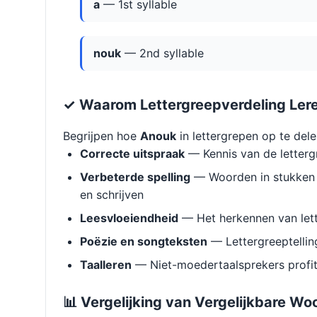
a
— 1st syllable
nouk
— 2nd syllable
✓ Waarom Lettergreepverdeling Ler
Begrijpen hoe
Anouk
in lettergrepen op te dele
Correcte uitspraak
— Kennis van de letterg
Verbeterde spelling
— Woorden in stukken 
en schrijven
Leesvloeiendheid
— Het herkennen van lett
Poëzie en songteksten
— Lettergreeptellin
Taalleren
— Niet-moedertaalsprekers profit
📊 Vergelijking van Vergelijkbare Wo