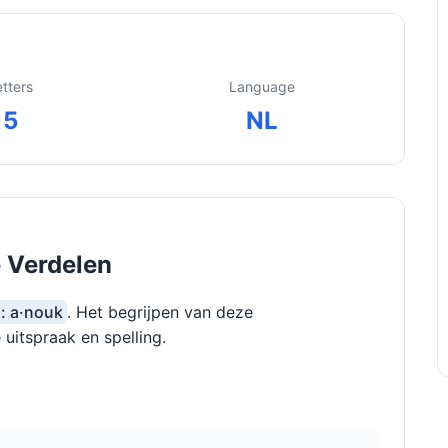
etters
Language
5
NL
e Verdelen
n: a·nouk
. Het begrijpen van deze
 uitspraak en spelling.